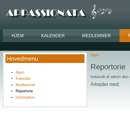
Gå til hovedindhold
HJEM
KALENDER
MEDLEMMER
Hjem
Du er her
Hovedmenu
Reportorie
Hjem
Indsendt af
admin
den o
Kalender
Arbejder med;
Medlemmer
Reportorie
Information